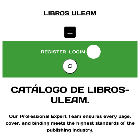
Saltar
LIBROS ULEAM
al
contenido
REGISTER
LOGIN
S
e
a
r
CATÁLOGO DE LIBROS-
c
ULEAM.
h
Our Professional Expert Team ensures every page,
cover, and binding meets the highest standards of the
publishing industry.