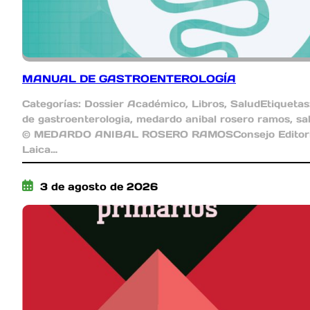
MANUAL DE GASTROENTEROLOGÍA
Categorías: Dossier Académico, Libros, SaludEtiquetas
de gastroenterologia, medardo anibal rosero ramos, sa
© MEDARDO ANIBAL ROSERO RAMOSConsejo Editorial
Laica…
3 de agosto de 2026